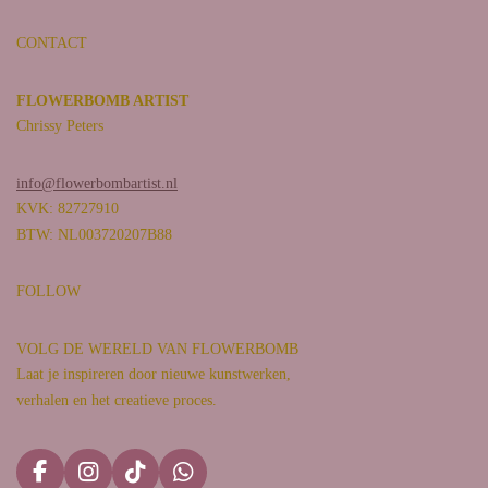
CONTACT
FLOWERBOMB ARTIST
Chrissy Peters
info@flowerbombartist.nl
KVK: 82727910
BTW: NL003720207B88
FOLLOW
VOLG DE WERELD VAN FLOWERBOMB
Laat je inspireren door nieuwe kunstwerken,
verhalen en het creatieve proces.
F
I
T
W