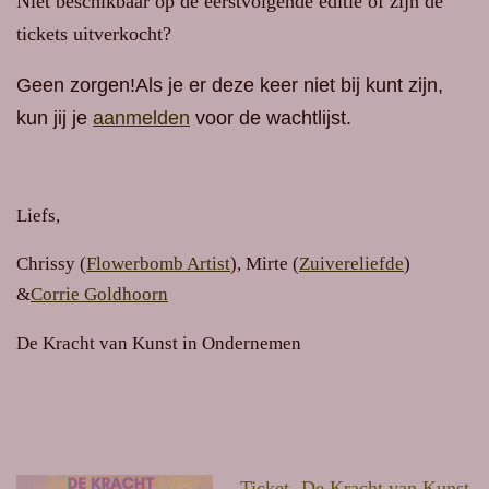
Niet
beschikbaar op de eerstvolgende editie of zijn de
tickets uitverkocht?
Geen zorgen!Als je er deze keer niet bij kunt zijn,
kun jij je
aanmelden
voor de wachtlijst.
Liefs,
Chrissy (
Flowerbomb Artist
), Mirte (
Zuivereliefde
)
&
Corrie Goldhoorn
De Kracht van Kunst in Ondernemen
Ticket- De Kracht van Kunst