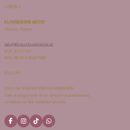
CONTACT
FLOWERBOMB ARTIST
Chrissy Peters
info@flowerbombartist.nl
KVK: 82727910
BTW: NL003720207B88
FOLLOW
VOLG DE WERELD VAN FLOWERBOMB
Laat je inspireren door nieuwe kunstwerken,
verhalen en het creatieve proces.
F
I
T
W
a
n
i
h