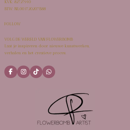
KVK: 82727910
BTW: NL003720207B88
FOLLOW
VOLG DE WERELD VAN FLOWERBOMB
Laat je inspireren door nieuwe kunstwerken,
verhalen en het creatieve proces.
F
I
T
W
a
n
i
h
c
s
k
a
e
t
T
t
b
a
o
s
o
g
k
A
o
r
p
k
a
p
m