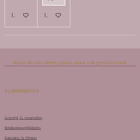
In winkelwagen
In winkelwagen
-Kunst die niet alleen gezien, maar ook gevoeld wordt-
KLANTENSERVICE
Levertijd, & verzending
Betalingsmogelijkheden
Formaten & Prijzen