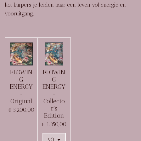
koi karpers je leiden naar een leven vol energie en
vooruitgang.
FLOWIN
FLOWIN
G
G
ENERGY
ENERGY
-
-
Original
Collecto
r’s
€ 5.200,00
Edition
€ 1.350,00