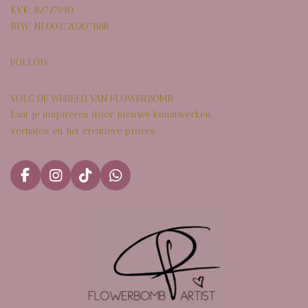
KVK: 82727910
BTW: NL003720207B88
FOLLOW
VOLG DE WERELD VAN FLOWERBOMB
Laat je inspireren door nieuwe kunstwerken,
verhalen en het creatieve proces.
F
I
T
W
a
n
i
h
c
s
k
a
e
t
T
t
b
a
o
s
o
g
k
A
o
r
p
k
a
p
m