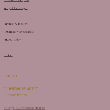
Formaten & Prijzen
Veelgestelde vragen
Garantie & retouren
Algemene Voorwaarden
Privacy policy
Contact
CONTACT
FLOWERBOMB ARTIST
Chrissy Peters
info@flowerbombartist.nl