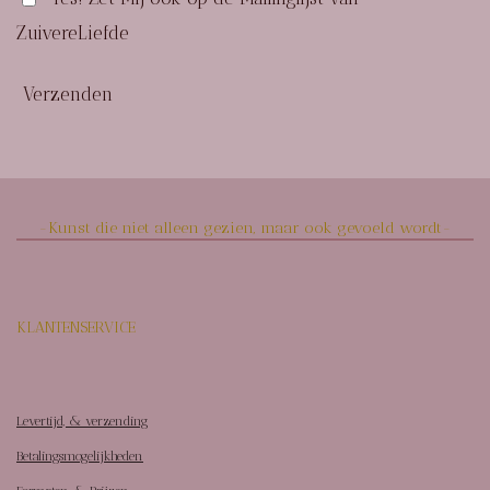
ZuivereLiefde
Verzenden
-Kunst die niet alleen gezien, maar ook gevoeld wordt-
KLANTENSERVICE
Levertijd, & verzending
Betalingsmogelijkheden