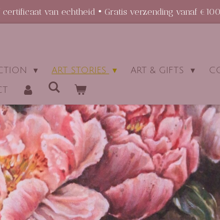
certificaat van echtheid • Gratis verzending vanaf €100
ECTION
ART STORIES
ART & GIFTS
C
CT