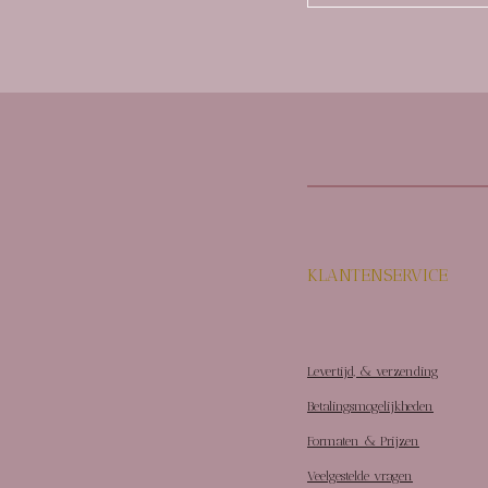
KLANTENSERVICE
Levertijd, & verzending
Betalingsmogelijkheden
Formaten & Prijzen
Veelgestelde vragen