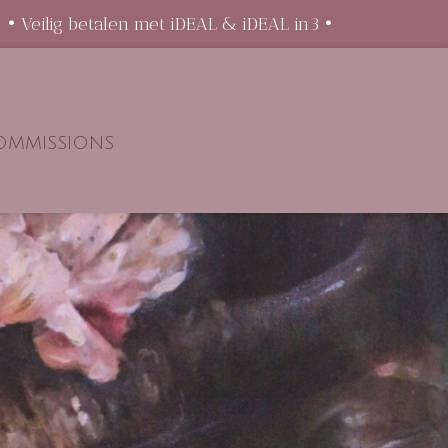
 • Veilig betalen met iDEAL & iDEAL in3 •
OMMISSIONS