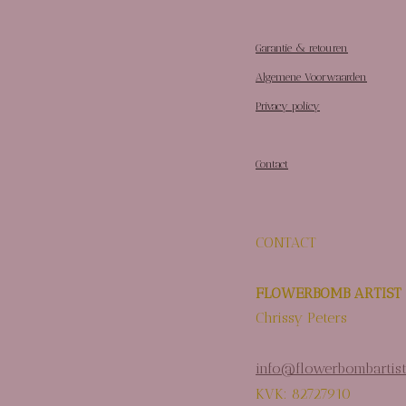
Garantie & retouren
Algemene Voorwaarden
Privacy policy
Contact
CONTACT
FLOWERBOMB ARTIST
Chrissy Peters
info@flowerbombartist
KVK: 82727910