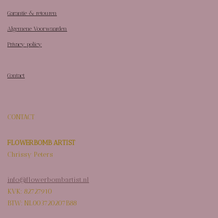
Garantie & retouren
Algemene Voorwaarden
Privacy policy
Contact
CONTACT
FLOWERBOMB ARTIST
Chrissy Peters
info@flowerbombartist.nl
KVK: 82727910
BTW: NL003720207B88