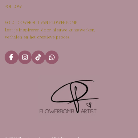
FOLLOW
VOLG DE WERELD VAN FLOWERBOMB
Laat je inspireren door nieuwe kunstwerken,
verhalen en het creatieve proces.
F
I
T
W
a
n
i
h
c
s
k
a
e
t
T
t
b
a
o
s
o
g
k
A
o
r
p
k
a
p
m