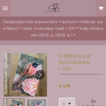
Ga
direct
naar
Handgesigneerde kunstwerken • Inclusief certificaat van
de
echtheid • Gratis verzending vanaf €100 • Veilig betalen
hoofdinhoud
met iDEAL & iDEAL in3 •
WINTER MAGIC
FLOWERBOMB
CARD
€ 6,95
In