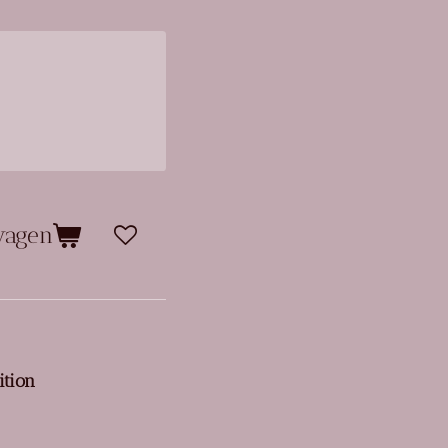
wagen
ition