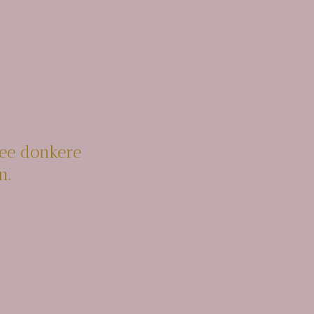
wee donkere
n.