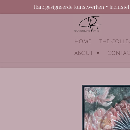
Handgesigneerde kunstwerken • Inclusief 
Ga
direct
naar
de
HOME
THE COLL
hoofdinhoud
ABOUT
CONTAC