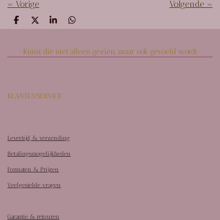
«
Vorige
Volgende
»
D
D
S
D
e
e
h
e
l
e
a
l
e
l
r
e
-Kunst die niet alleen gezien, maar ook gevoeld wordt-
n
e
n
KLANTENSERVICE
Levertijd, & verzending
Betalingsmogelijkheden
Formaten & Prijzen
Veelgestelde vragen
Garantie & retouren