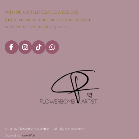
VOLG DE WERELD VAN FLOWERBOMB
Laat je inspireren door nieuwe kunstwerken,
verhalen en het creatieve proces.
F
I
T
W
a
n
i
h
c
s
k
a
e
t
T
t
b
a
o
s
o
g
k
A
o
r
p
k
a
p
m
© 2026 Flowerbomb Artist – All rights reserved
Powered by
JouwWeb